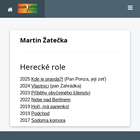
Martin Žatečka
Herecké role
2025
Kde je pravda?!
(Pan Ponza, její zeť)
2024
Vlastníci
(pan Zahrádka)
2023
Příběhy obyčejného šílenství
2022
Nebe nad Berlínem
2019
Hoří, má panenko!
2019
Podchod
2017
Sodoma komora