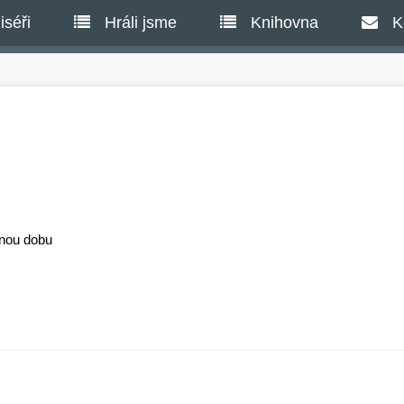
iséři
Hráli jsme
Knihovna
K
nou dobu